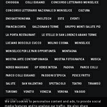
CHIOGGIA
COLLI EUGANEI
CONCORSO LETTERARIO MONSELICE
CONCORSO LETTERARIO NAZIONALE DI MONSELICE
CULTURA
ENOGASTRONOMIA
ENOLITECH
ESTE
EVENTI
FRANCIACORTA
GALZIGNANO TERME
GRUPPO MONTI SALUTE PIÙ
LA PORTA RESTAURANT
LE STELLE DI SAN LORENZO ABANO TERME
LUCIANO BOSCOLO CUCCO
MOLINO COSMA
MONSELICE
MONSELICE PER LE PARI OPPORTUNITÀ
MONTAGNA
MOSTRA ARTE CONTEMPORANEA
MOSTRA FOTOGRAFICA
MUSICA
NEREO MAGGIANI
OP VERDE INTESA
PADOVA
PARCO COLLI
PARCO COLLI EUGANEI
PASSIONI D'EPOCA
PESCE FRITTO
SALUTE
SAN VALENTINO
SPETTACOLO
TEATRO
TIRAMISÙ
TURISMO
VENETO
VENEZIA
VERONA
VIAGGIO
VICENZA
VINO
We use cookies to personalise content and ads, to provide social
media features and to analyse our traffic. We also share