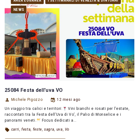
AREA EUGANEA
I SETTIMANALI DI VENEZIA & DINTORNI
NEWS
25084 Festa dell'uva VO
Michele Pigozzo
12 mesi ago
Un viaggio tra calici e territori:
Vini bianchi e rosati per l’estate,
raccontati tra la Festa dell’Uva di Vo’, il Palio di Monselice e i
panorami veneti.
Focus dedicati a…
carri
,
festa
,
feste
,
sagra
,
uva
,
Vo