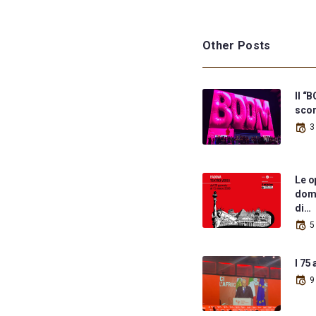
Other Posts
Il “
scor
3
Le o
dome
di…
5
I 75
9