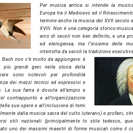
Per musica antica si intende la music
Europa tra il Medioevo ed il Rinascimento
termine anche la musica del XVII secolo 
XVIII. Non è una categoria storico-music
arco di secoli non ben definito, e una p
ed eterogenea, ma l’insieme delle mu
interrotta da secoli la tradizione esecutiva
. Bach non c’è molto da aggiungere: è
 più grandi geni nella storia della
ere sono notevoli per profondità
anza dei mezzi tecnici ed espressivi e
ca. La sua fama è dovuta all’ampio e
del contrappunto e all’organizzazione
elle sue opere e all’inclusione di temi
almente dalla musica sacra del culto luterano) e profani, oltr
rsi stili nazionali (principalmente lo stile tedesco, que
rato uno dei massimi maestri di forme musicali come il ca