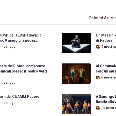
Related Articl
BOOM” del TEDxPadova: lo
Un Massini e
so 9 maggio la nuova…
di Padova
 mesi ago
4 mesi a
pere dell’uomo: conferenze
Al Comunale
nicali presso il Teatro Verdi
solo un mus
6 mesi a
 mesi ago
 anni del CUAMM Padova
A Sandrigo l
Bacalà alla 
 mesi ago
10 mesi 