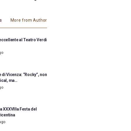
es
More from Author
ccellente al Teatro Verdi
go
 di Vicenza: “Rocky”, non
ical, ma…
go
a XXXVIIIa Festa del
vicentina
ago