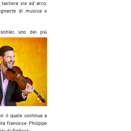
 tastiera sia ad arco,
segnante di musica e
sohler,
uno dei più
n il quale continua a
sta francese Philippe
ini di Padova.