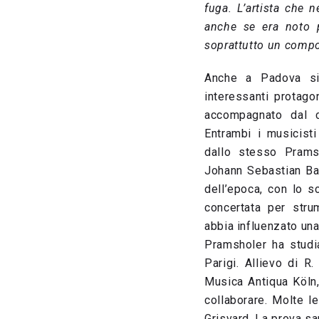
fuga.
L’artista che n
anche se era noto p
soprattutto un compo
Anche a Padova si
interessanti protagon
accompagnato dal cl
Entrambi i musicisti
dallo stesso Prams
Johann Sebastian Bach
dell’epoca, con lo s
concertata per stru
abbia influenzato una
Pramsholer ha studi
Parigi. Allievo di 
Musica Antiqua Köln,
collaborare. Molte l
Grisvard. La prova sa