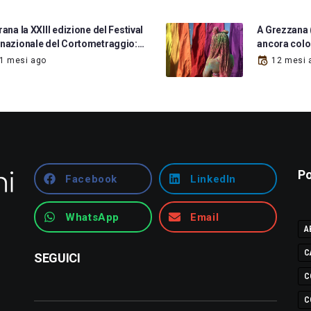
rana la XXIII edizione del Festival
A Grezzana (
rnazionale del Cortometraggio:…
ancora colo
1 mesi ago
12 mesi 
Po
Facebook
LinkedIn
WhatsApp
Email
A
C
SEGUICI
C
C