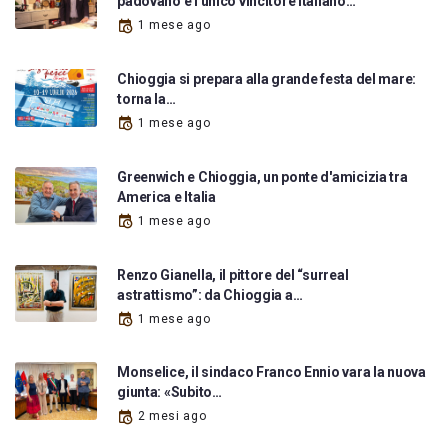
padovano è l'unico vincitore italiano…
1 mese ago
Chioggia si prepara alla grande festa del mare:
torna la…
1 mese ago
Greenwich e Chioggia, un ponte d'amicizia tra
America e Italia
1 mese ago
Renzo Gianella, il pittore del “surreal
astrattismo”: da Chioggia a…
1 mese ago
Monselice, il sindaco Franco Ennio vara la nuova
giunta: «Subito…
2 mesi ago