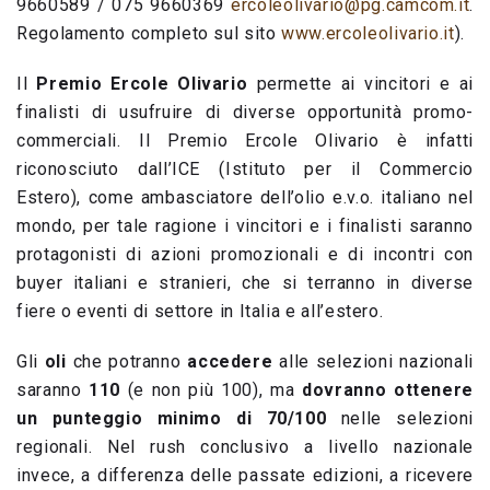
9660589 / 075 9660369
ercoleolivario@pg.camcom.it
.
Regolamento completo sul sito
www.ercoleolivario.it
).
Il
Premio Ercole Olivario
permette ai vincitori e ai
finalisti di usufruire di diverse opportunità promo-
commerciali. Il Premio Ercole Olivario è infatti
riconosciuto dall’ICE (Istituto per il Commercio
Estero), come ambasciatore dell’olio e.v.o. italiano nel
mondo, per tale ragione i vincitori e i finalisti saranno
protagonisti di azioni promozionali e di incontri con
buyer italiani e stranieri, che si terranno in diverse
fiere o eventi di settore in Italia e all’estero.
Gli
oli
che potranno
accedere
alle selezioni nazionali
saranno
110
(e non più 100), ma
dovranno
ottenere
un punteggio minimo di 70/100
nelle selezioni
regionali. Nel rush conclusivo a livello nazionale
invece, a differenza delle passate edizioni, a ricevere