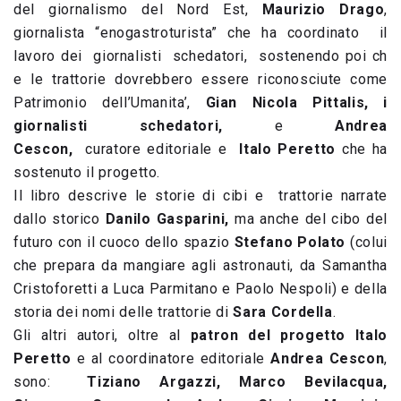
del giornalismo del Nord Est
,
Maurizio Drago
,
giornalista “enogastroturista”
che
ha coordinato
il
lavoro dei
giornalisti
schedatori,
sostenendo
poi
ch
e
le trattorie dovrebbero essere riconosciute come
Patrimonio dell’Umanita’,
Gian Nicola Pittalis, i
giornalisti schedatori,
e
Andrea
Cescon,
curatore
editoriale
e
Italo Peretto
che
ha
sostenuto il progetto.
Il libro descrive le storie di cibi e trattorie narrate
dallo storico
Danilo Gasparini,
ma anche del cibo del
futuro con il cuoco dello spazio
Stefano Polato
(colui
che prepara da mangiare agli astronauti, da Samantha
Cristoforetti a Luca Parmitano e Paolo Nespoli) e della
storia dei nomi delle trattorie di
Sara Cordella
.
Gli altri autori, oltre al
patron del progetto Italo
Peretto
e al coordinatore editoriale
Andrea Cescon
,
sono:
Tiziano Argazzi, Marco Bevilacqua,