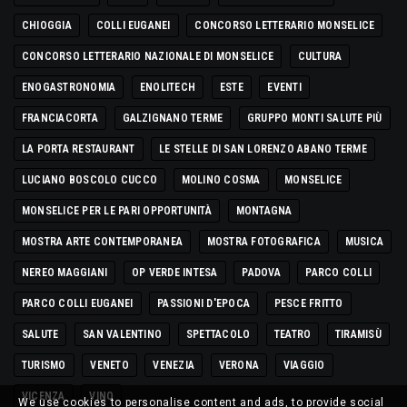
CHIOGGIA
COLLI EUGANEI
CONCORSO LETTERARIO MONSELICE
CONCORSO LETTERARIO NAZIONALE DI MONSELICE
CULTURA
ENOGASTRONOMIA
ENOLITECH
ESTE
EVENTI
FRANCIACORTA
GALZIGNANO TERME
GRUPPO MONTI SALUTE PIÙ
LA PORTA RESTAURANT
LE STELLE DI SAN LORENZO ABANO TERME
LUCIANO BOSCOLO CUCCO
MOLINO COSMA
MONSELICE
MONSELICE PER LE PARI OPPORTUNITÀ
MONTAGNA
MOSTRA ARTE CONTEMPORANEA
MOSTRA FOTOGRAFICA
MUSICA
NEREO MAGGIANI
OP VERDE INTESA
PADOVA
PARCO COLLI
PARCO COLLI EUGANEI
PASSIONI D'EPOCA
PESCE FRITTO
SALUTE
SAN VALENTINO
SPETTACOLO
TEATRO
TIRAMISÙ
TURISMO
VENETO
VENEZIA
VERONA
VIAGGIO
VICENZA
VINO
We use cookies to personalise content and ads, to provide social