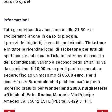
persino
dj set
.
Informazioni
Tutti gli spettacoli avranno inizio alle
21.30
e si
svolgeranno
anche in caso di pioggia
.
I prezzi dei biglietti, in vendita nel circuito
Ticketone
e in tutte le rivendite locali di
Ticketone,
per tutti gli
spettacoli, e sul circuito Ticketmaster per il concerto
dei Boomdabash, variano a seconda degli artisti: si va
da un minimo di
20,00 euro
per il posto numerato a
sedere, fino ad un massimo di
85,00 euro
. Per il
concerto dei
Boomdabash
il pubblico sarà in piedi.
Ingresso gratuito per
Wonderland 2000. n
Biglietteria
ufficiale di Este
:
Rosina Manuela
Via Principe
Amedeo 39, 35042 ESTE (PD) tel. 0429 51111.