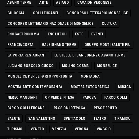
ABANO TERME
ARTE
ASIAGO
CAVAION VERONESE
CHIOGGIA
COLLI EUGANEI
CONCORSO LETTERARIO MONSELICE
CONCORSO LETTERARIO NAZIONALE DI MONSELICE
CULTURA
ENOGASTRONOMIA
ENOLITECH
ESTE
EVENTI
FRANCIACORTA
GALZIGNANO TERME
GRUPPO MONTI SALUTE PIÙ
LA PORTA RESTAURANT
LE STELLE DI SAN LORENZO ABANO TERME
LUCIANO BOSCOLO CUCCO
MOLINO COSMA
MONSELICE
MONSELICE PER LE PARI OPPORTUNITÀ
MONTAGNA
MOSTRA ARTE CONTEMPORANEA
MOSTRA FOTOGRAFICA
MUSICA
NEREO MAGGIANI
OP VERDE INTESA
PADOVA
PARCO COLLI
PARCO COLLI EUGANEI
PASSIONI D'EPOCA
PESCE FRITTO
SALUTE
SAN VALENTINO
SPETTACOLO
TEATRO
TIRAMISÙ
TURISMO
VENETO
VENEZIA
VERONA
VIAGGIO