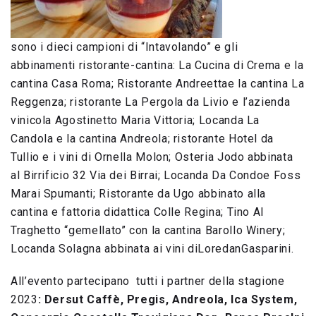
sono i dieci campioni di “Intavolando” e gli
abbinamenti ristorante-cantina: La Cucina di Crema e la
cantina Casa Roma; Ristorante Andreettae la cantina La
Reggenza; ristorante La Pergola da Livio e l’azienda
vinicola Agostinetto Maria Vittoria; Locanda La
Candola e la cantina Andreola; ristorante Hotel da
Tullio e i vini di Ornella Molon; Osteria Jodo abbinata
al Birrificio 32 Via dei Birrai; Locanda Da Condoe Foss
Marai Spumanti; Ristorante da Ugo abbinato alla
cantina e fattoria didattica Colle Regina; Tino Al
Traghetto “gemellato” con la cantina Barollo Winery;
Locanda Solagna abbinata ai vini diLoredanGasparini.
All’evento partecipano tutti i partner della stagione
2023
: Dersut Caffè, Pregis, Andreola, Ica System,