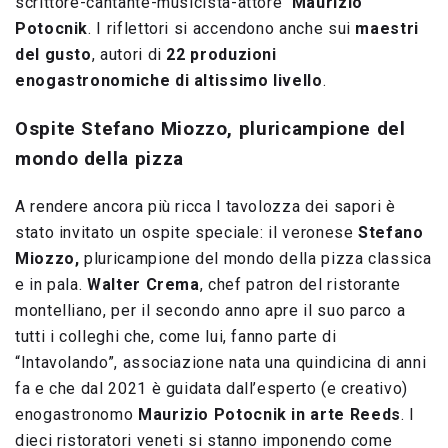
scrittore-cantante-musicista-attore
Maurizio
Potocnik
. I riflettori si accendono anche sui
maestri
del gusto
, autori di
22 produzioni
enogastronomiche di altissimo livello
.
Ospite Stefano Miozzo, pluricampione del
mondo della pizza
A rendere ancora più ricca l tavolozza dei sapori è
stato invitato un ospite speciale: il veronese
Stefano
Miozzo,
pluricampione del mondo della pizza classica
e in pala.
Walter Crema
, chef patron del ristorante
montelliano, per il secondo anno apre il suo parco a
tutti i colleghi che, come lui, fanno parte di
“Intavolando”, associazione nata una quindicina di anni
fa e che dal 2021 è guidata dall’esperto (e creativo)
enogastronomo
Maurizio Potocnik in arte Reeds
. I
dieci ristoratori veneti si stanno imponendo come