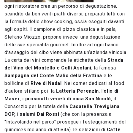
ogni ristoratore crea un percorso di degustazione,
scandito da ben venti piatti diversi, preparati tutti con
la formula dello show cooking, ossia eseguiti davanti
agli ospiti. Il campione di pizza classica e in pala,
Stefano Miozzo, propone invece una degustazione
delle sue specialità gourmet. Inoltre ad ogni banco
d’assaggio del cibo viene abbinata un’azienda vinicola.
La carta dei vini comprende le etichette della
Strada
del Vino del Montello e Colli Asolani
, la famosa
Sampagna del Conte Malio della Frattina
e le
bollicine di
Rive di Nadal
. Nei corner dedicati al food
d’autore sfilano poi la
Latteria Perenzin
, l’
olio di
Maser
, i
prosciutti veneti di casa San Nicolò
, il
Consorzio per la tutela della
Casatella Trevigiana
DOP,
i
salumi Dai Rossi
(che con la presenza a
“Intavolando nel parco” prosegue i festeggiamenti del
quindicesimo anno di attività), le selezioni di
Caffè