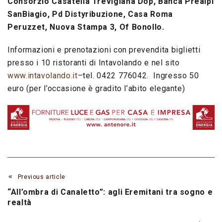
Consorzio Casatella Trevigiana Dop, Banca Prealpi
SanBiagio, Pd Distyribuzione, Casa Roma
Peruzzet, Nuova Stampa 3, Of Bonollo.
Informazioni e prenotazioni con prevendita biglietti
presso i 10 ristoranti di Intavolando e nel sito
www.intavolando.it
–tel. 0422 776042. Ingresso 50
euro (per l’occasione è gradito l’abito elegante)
Previous article
“All’ombra di Canaletto”: agli Eremitani tra sogno e
realtà