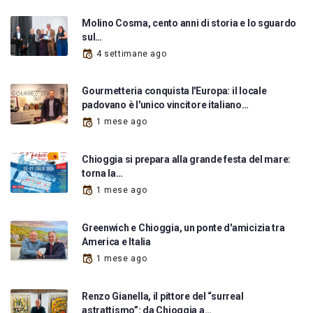
Molino Cosma, cento anni di storia e lo sguardo
sul…
4 settimane ago
Gourmetteria conquista l'Europa: il locale
padovano è l'unico vincitore italiano…
1 mese ago
Chioggia si prepara alla grande festa del mare:
torna la…
1 mese ago
Greenwich e Chioggia, un ponte d'amicizia tra
America e Italia
1 mese ago
Renzo Gianella, il pittore del “surreal
astrattismo”: da Chioggia a…