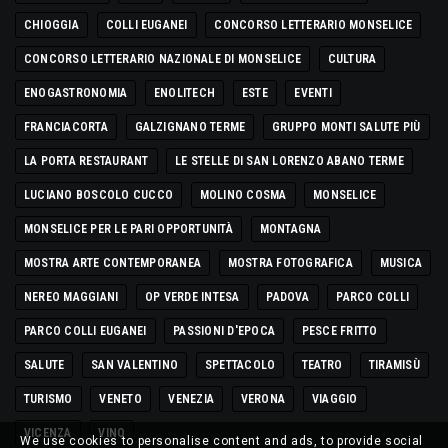
CHIOGGIA
COLLI EUGANEI
CONCORSO LETTERARIO MONSELICE
CONCORSO LETTERARIO NAZIONALE DI MONSELICE
CULTURA
ENOGASTRONOMIA
ENOLITECH
ESTE
EVENTI
FRANCIACORTA
GALZIGNANO TERME
GRUPPO MONTI SALUTE PIÙ
LA PORTA RESTAURANT
LE STELLE DI SAN LORENZO ABANO TERME
LUCIANO BOSCOLO CUCCO
MOLINO COSMA
MONSELICE
MONSELICE PER LE PARI OPPORTUNITÀ
MONTAGNA
MOSTRA ARTE CONTEMPORANEA
MOSTRA FOTOGRAFICA
MUSICA
NEREO MAGGIANI
OP VERDE INTESA
PADOVA
PARCO COLLI
PARCO COLLI EUGANEI
PASSIONI D'EPOCA
PESCE FRITTO
SALUTE
SAN VALENTINO
SPETTACOLO
TEATRO
TIRAMISÙ
TURISMO
VENETO
VENEZIA
VERONA
VIAGGIO
VICENZA
VINO
We use cookies to personalise content and ads, to provide social