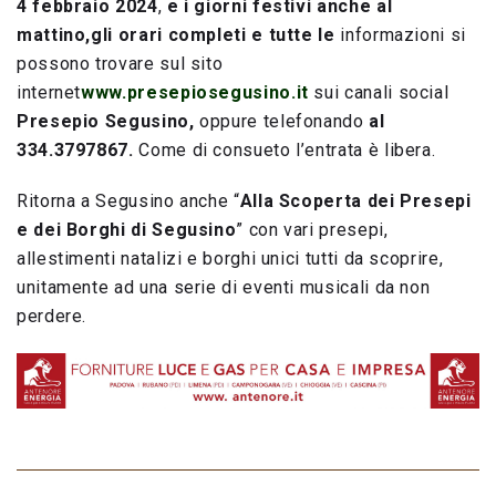
4 febbraio 2024
,
e i giorni festivi anche al
mattino,gli orari completi e tutte le
informazioni si
possono trovare sul sito
internet
www.presepiosegusino.it
sui canali social
Presepio Segusino,
oppure telefonando
al
334.3797867.
Come di consueto l’entrata è libera.
Ritorna a Segusino anche “
Alla Scoperta dei Presepi
e dei Borghi di Segusino
” con vari presepi,
allestimenti natalizi e borghi unici tutti da scoprire,
unitamente ad una serie di eventi musicali da non
perdere.