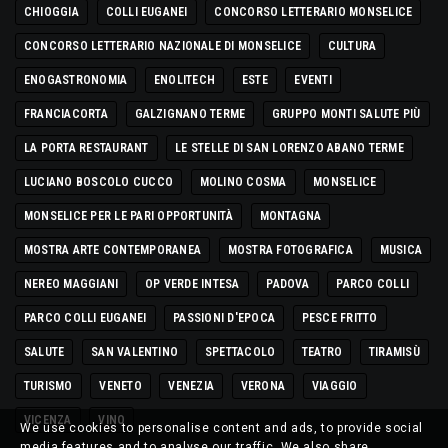
CHIOGGIA
COLLI EUGANEI
CONCORSO LETTERARIO MONSELICE
CONCORSO LETTERARIO NAZIONALE DI MONSELICE
CULTURA
ENOGASTRONOMIA
ENOLITECH
ESTE
EVENTI
FRANCIACORTA
GALZIGNANO TERME
GRUPPO MONTI SALUTE PIÙ
LA PORTA RESTAURANT
LE STELLE DI SAN LORENZO ABANO TERME
LUCIANO BOSCOLO CUCCO
MOLINO COSMA
MONSELICE
MONSELICE PER LE PARI OPPORTUNITÀ
MONTAGNA
MOSTRA ARTE CONTEMPORANEA
MOSTRA FOTOGRAFICA
MUSICA
NEREO MAGGIANI
OP VERDE INTESA
PADOVA
PARCO COLLI
PARCO COLLI EUGANEI
PASSIONI D'EPOCA
PESCE FRITTO
SALUTE
SAN VALENTINO
SPETTACOLO
TEATRO
TIRAMISÙ
TURISMO
VENETO
VENEZIA
VERONA
VIAGGIO
VICENZA
VINO
We use cookies to personalise content and ads, to provide social
media features and to analyse our traffic. We also share