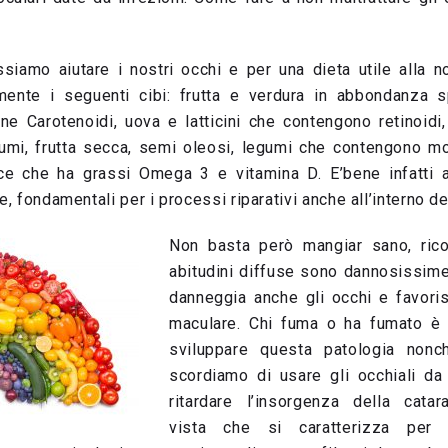
siamo aiutare i nostri occhi e per una dieta utile alla 
mente i seguenti cibi: frutta e verdura in abbondanza s
ne Carotenoidi, uova e latticini che contengono retinoidi,
rumi, frutta secca, semi oleosi, legumi che contengono mol
ce che ha grassi Omega 3 e vitamina D. E’bene infatti
e, fondamentali per i processi riparativi anche all’interno de
Non basta però mangiar sano, ric
abitudini diffuse sono dannosissim
danneggia anche gli occhi e favori
maculare. Chi fuma o ha fumato è 
sviluppare questa patologia nonc
scordiamo di usare gli occhiali d
ritardare l’insorgenza della catar
vista che si caratterizza per l