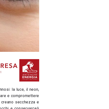
nosi: la luce, il neon,
giare e compromettere
hé creano secchezza e
 occhi e conservarceli