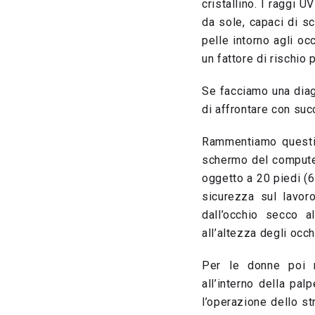
cristallino. I raggi 
da sole, capaci di s
pelle intorno agli oc
un fattore di rischio 
Se facciamo una diag
di affrontare con su
Rammentiamo questi t
schermo del computer
oggetto a 20 piedi (6
sicurezza sul lavor
dall’occhio secco a
all’altezza degli occ
Per le donne poi m
all’interno della pal
l’operazione dello s