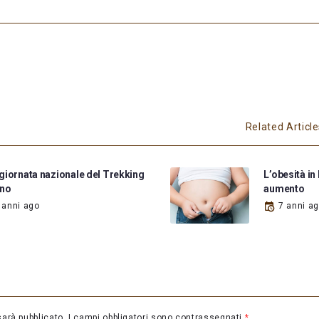
Related Articl
giornata nazionale del Trekking
L’obesità in 
ano
aumento
 anni ago
7 anni a
sarà pubblicato.
I campi obbligatori sono contrassegnati
*