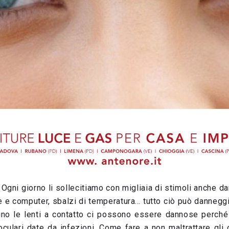
 Ogni giorno li sollecitiamo con migliaia di stimoli anche dan
e e computer, sbalzi di temperatura… tutto ciò può danneg
sino le lenti a contatto ci possono essere dannose perc
oculari date da infezioni. Come fare a non maltrattare gli