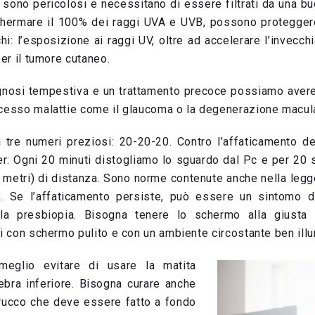
UV sono pericolosi e necessitano di essere filtrati da una buo
chermare il 100% dei raggi UVA e UVB, possono proteggere
chi: l’esposizione ai raggi UV, oltre ad accelerare l’invecch
per il tumore cutaneo.
nosi tempestiva e un trattamento precoce possiamo avere
ccesso malattie come il glaucoma o la degenerazione macul
re numeri preziosi: 20-20-20. Contro l’affaticamento del
: Ogni 20 minuti distogliamo lo sguardo dal Pc e per 20
 metri) di distanza. Sono norme contenute anche nella legg
o. Se l’affaticamento persiste, può essere un sintomo di
lla presbiopia. Bisogna tenere lo schermo alla giusta
hi con schermo pulito e con un ambiente circostante ben illu
eglio evitare di usare la matita
pebra inferiore. Bisogna curare anche
trucco che deve essere fatto a fondo