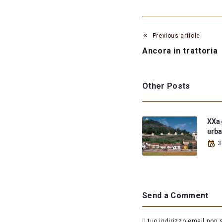
Previous article
Ancora in trattoria
Other Posts
XXa 
urb
3
Send a Comment
Il tuo indirizzo email non 