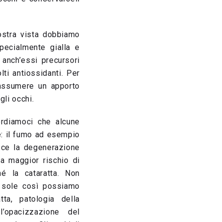
nostra vista dobbiamo
pecialmente gialla e
 anch’essi precursori
ti antiossidanti. Per
 assumere un apporto
gli occhi.
ordiamoci che alcune
e: il fumo ad esempio
sce la degenerazione
a maggior rischio di
hé la cataratta. Non
a sole così possiamo
atta, patologia della
’opacizzazione del