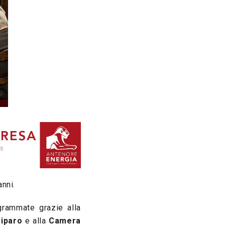
nni.
grammate grazie alla
iparo
e alla
Camera