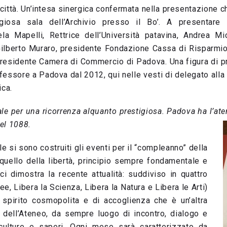
città. Un’intesa sinergica confermata nella presentazione c
giosa sala dell’Archivio presso il Bo’. A presentare l
a Mapelli, Rettrice dell’Università patavina, Andrea Mi
ilberto Muraro, presidente Fondazione Cassa di Risparmio
residente Camera di Commercio di Padova. Una figura di pre
fessore a Padova dal 2012, qui nelle vesti di delegato all
ica.
le per una ricorrenza alquanto prestigiosa. Padova ha l’aten
el 1088.
le si sono costruiti gli eventi per il “compleanno” della
 quello della libertà, principio sempre fondamentale e
i dimostra la recente attualità: suddiviso in quattro
ee, Libera la Scienza, Libera la Natura e Libera le Arti)
spirito cosmopolita e di accoglienza che è un’altra
ca dell’Ateneo, da sempre luogo di incontro, dialogo e
culture e saperi. Ogni mese sarà caratterizzato da