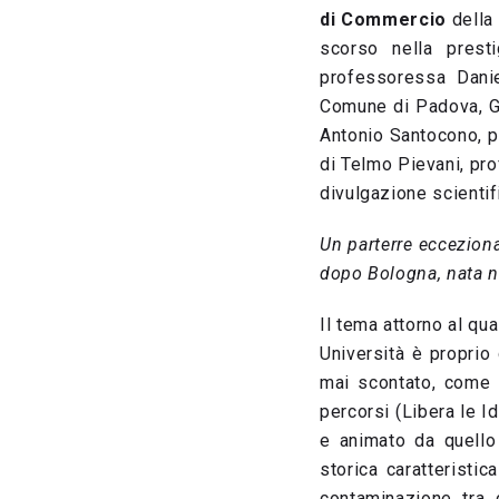
di Commercio
della 
scorso nella presti
professoressa Daniel
Comune di Padova, G
Antonio Santocono, p
di Telmo Pievani, pro
divulgazione scientif
Un parterre ecceziona
dopo Bologna, nata n
Il tema attorno al qua
Università è proprio
mai scontato, come c
percorsi (Libera le Id
e animato da quello 
storica caratteristi
contaminazione tra 