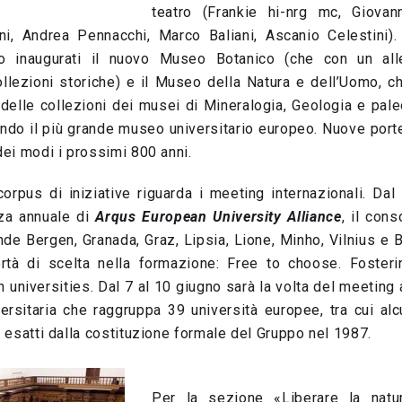
teatro (Frankie hi-nrg mc, Giovan
ni, Andrea Pennacchi, Marco Baliani, Ascanio Celestini).
no inaugurati il nuovo Museo Botanico (che con un alle
ollezioni storiche) e il Museo della Natura e dell’Uomo, 
 delle collezioni dei musei di Mineralogia, Geologia e pal
ando il più grande museo universitario europeo. Nuove porte
 dei modi i prossimi 800 anni.
corpus di iniziative riguarda i meeting internazionali. Dal
nza annuale di
Arqus European University Alliance
, il cons
e Bergen, Granada, Graz, Lipsia, Lione, Minho, Vilnius e B
ertà di scelta nella formazione: Free to choose. Foster
 universities. Dal 7 al 10 giugno sarà la volta del meeting
versitaria che raggruppa 39 università europee, tra cui alc
ni esatti dalla costituzione formale del Gruppo nel 1987.
Per la sezione «Liberare la natu