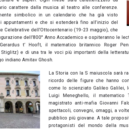
rio carattere dalla musica al teatro alle conferenze.
mente simbolico in un calendario che ha già visto
mi appuntamenti e che si estenderà fino all’inizio del
te Celebrative dell’Ottocentenario (19-23 maggio), che
augurazione dell’800° Anno Accademico e ospiteranno le lec
 Gerardus t’ Hooft, il matematico britannico Roger Pe
tiglitz) e di una tra le voci più importanti della lettera
ogo indiano Amitav Ghosh.
La Storia con la S maiuscola sarà ra
ricordo delle figure che hanno con
come lo scienziato Galileo Galilei, l
Luigi Meneghello, il matematico Tu
magistrato anti-mafia Giovanni Fal
spettacoli, convegni, omaggi, a volt
pubblico più giovane. A tale proposi
protagonisti del mondo della mus