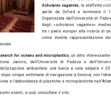
Scholares vagantes
, la staffetta cicl
aprile da Oxford e terminerà il 
Organizzata dall’Università di Pad
degli «scholares vagantes» mediev
tra i paesi europei alla ricerca di u
come inedita rappresentazione de
ionale.
research for oceans and microplastics
, un altro interessante
zione Jancris, dell’Università di Padova e dell’Unive
ibilizzazione ambientale: una barca a vela salperà il 2
a dopo cinque settimane di navigazione a Genova, con l’obi
ione e l’abbondanza di plastiche e microplastiche nell’Atlan
ssimi eventi, si può consultare il sito:
t