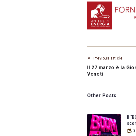
Previous article
Il 27 marzo è la Gio
Veneti
Other Posts
Il “
scor
3