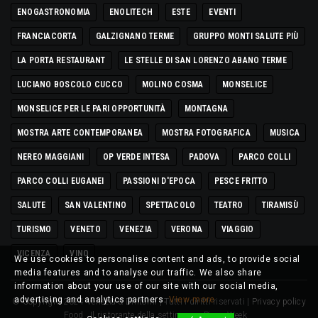
ENOGASTRONOMIA
ENOLITECH
ESTE
EVENTI
FRANCIACORTA
GALZIGNANO TERME
GRUPPO MONTI SALUTE PIÙ
LA PORTA RESTAURANT
LE STELLE DI SAN LORENZO ABANO TERME
LUCIANO BOSCOLO CUCCO
MOLINO COSMA
MONSELICE
MONSELICE PER LE PARI OPPORTUNITÀ
MONTAGNA
MOSTRA ARTE CONTEMPORANEA
MOSTRA FOTOGRAFICA
MUSICA
NEREO MAGGIANI
OP VERDE INTESA
PADOVA
PARCO COLLI
PARCO COLLI EUGANEI
PASSIONI D'EPOCA
PESCE FRITTO
SALUTE
SAN VALENTINO
SPETTACOLO
TEATRO
TIRAMISÙ
TURISMO
VENETO
VENEZIA
VERONA
VIAGGIO
VICENZA
VINO
We use cookies to personalise content and ads, to provide social
media features and to analyse our traffic. We also share
information about your use of our site with our social media,
advertising and analytics partners.
View more
© Copyright 2024 Venezia & Dintorni | Tutti i diritti riservati |
Privacy policy
Food
Il ristorante della settimana
Pizza Week