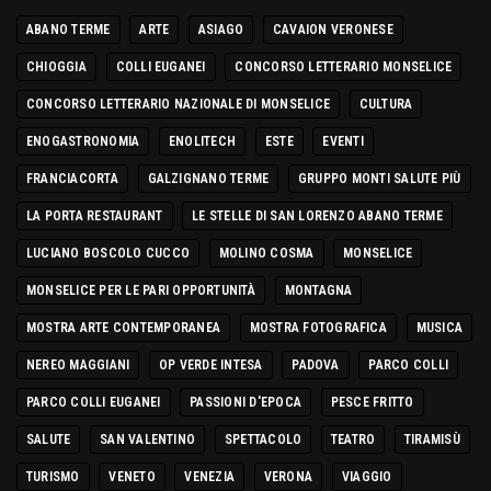
ABANO TERME
ARTE
ASIAGO
CAVAION VERONESE
CHIOGGIA
COLLI EUGANEI
CONCORSO LETTERARIO MONSELICE
CONCORSO LETTERARIO NAZIONALE DI MONSELICE
CULTURA
ENOGASTRONOMIA
ENOLITECH
ESTE
EVENTI
FRANCIACORTA
GALZIGNANO TERME
GRUPPO MONTI SALUTE PIÙ
LA PORTA RESTAURANT
LE STELLE DI SAN LORENZO ABANO TERME
LUCIANO BOSCOLO CUCCO
MOLINO COSMA
MONSELICE
MONSELICE PER LE PARI OPPORTUNITÀ
MONTAGNA
MOSTRA ARTE CONTEMPORANEA
MOSTRA FOTOGRAFICA
MUSICA
NEREO MAGGIANI
OP VERDE INTESA
PADOVA
PARCO COLLI
PARCO COLLI EUGANEI
PASSIONI D'EPOCA
PESCE FRITTO
SALUTE
SAN VALENTINO
SPETTACOLO
TEATRO
TIRAMISÙ
TURISMO
VENETO
VENEZIA
VERONA
VIAGGIO