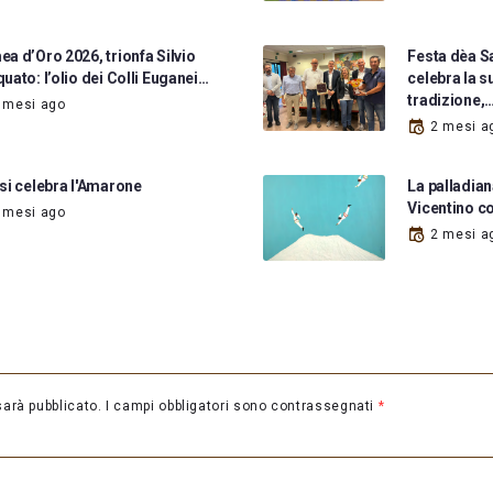
a d’Oro 2026, trionfa Silvio
Festa dèa S
uato: l’olio dei Colli Euganei…
celebra la s
tradizione,
 mesi ago
2 mesi a
si celebra l'Amarone
La palladian
Vicentino c
 mesi ago
2 mesi a
sarà pubblicato.
I campi obbligatori sono contrassegnati
*