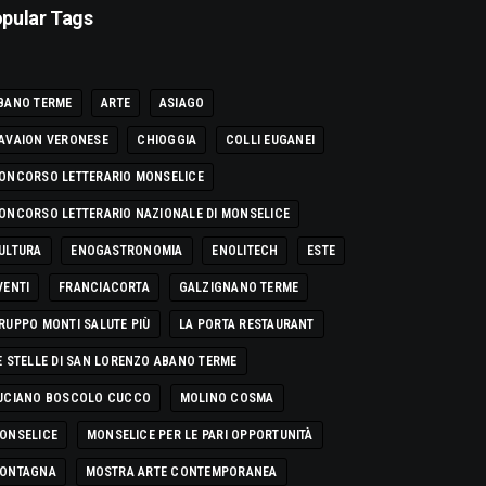
pular Tags
BANO TERME
ARTE
ASIAGO
AVAION VERONESE
CHIOGGIA
COLLI EUGANEI
ONCORSO LETTERARIO MONSELICE
ONCORSO LETTERARIO NAZIONALE DI MONSELICE
ULTURA
ENOGASTRONOMIA
ENOLITECH
ESTE
VENTI
FRANCIACORTA
GALZIGNANO TERME
RUPPO MONTI SALUTE PIÙ
LA PORTA RESTAURANT
E STELLE DI SAN LORENZO ABANO TERME
UCIANO BOSCOLO CUCCO
MOLINO COSMA
ONSELICE
MONSELICE PER LE PARI OPPORTUNITÀ
ONTAGNA
MOSTRA ARTE CONTEMPORANEA