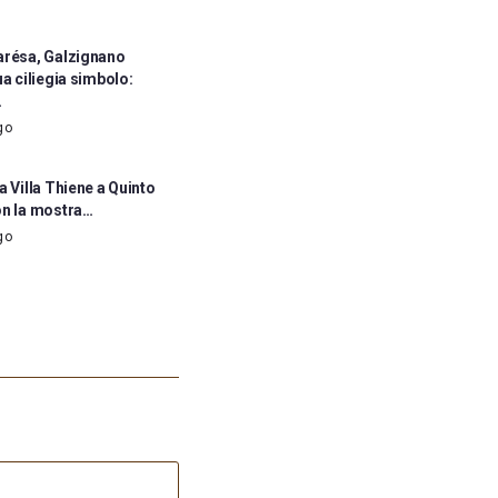
arésa, Galzignano
ua ciliegia simbolo:
…
go
a Villa Thiene a Quinto
on la mostra…
go