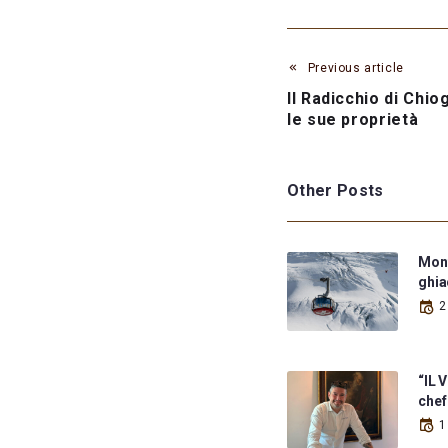
Previous article
Il Radicchio di Chiog
le sue proprietà
Other Posts
Monte
ghia
2
“IL 
chef
1