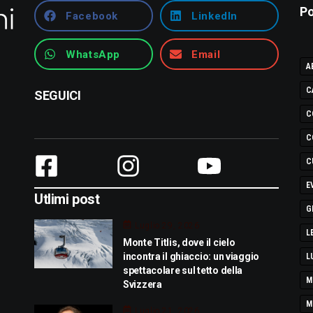
Po
Facebook
LinkedIn
WhatsApp
Email
A
C
SEGUICI
C
C
C
E
Utlimi post
G
Luglio 29, 2026
L
Monte Titlis, dove il cielo
incontra il ghiaccio: un viaggio
L
spettacolare sul tetto della
M
Svizzera
M
Luglio 21, 2026