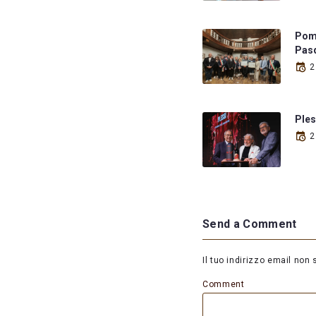
Pome
Pasq
2
Ples
2
Send a Comment
Il tuo indirizzo email non 
Comment