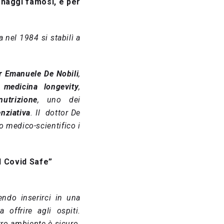
onaggi famosi, e per
nel 1984 si stabilì a
r Emanuele De Nobili
,
i
medicina longevity
,
nutrizione
, uno dei
nziativa
. Il dottor De
 medico-scientifico i
el Covid Safe”
ndo inserirci in una
offrire agli ospiti.
stro ambiente è sicuro.