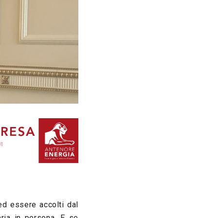
” ed essere
accolti dal
aria in persona. E se