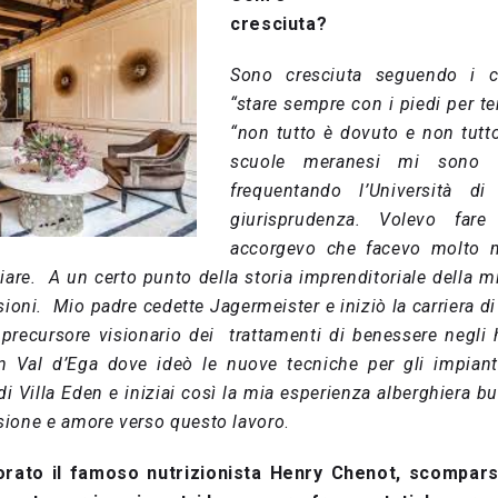
cresciuta?
Sono cresciuta seguendo i co
“stare sempre con i piedi per te
“non tutto è dovuto e non tutto
scuole meranesi mi sono b
frequentando l’Università di
giurisprudenza. Volevo far
accorgevo che facevo molto m
iare. A un certo punto della storia imprenditoriale della m
ioni. Mio padre cedette Jagermeister e iniziò la carriera d
 precursore visionario dei trattamenti di benessere negl
n Val d’Ega dove ideò le nuove tecniche per gli impiant
di Villa Eden e iniziai così la mia esperienza alberghiera 
ione e amore verso questo lavoro
.
vorato il famoso nutrizionista Henry Chenot, scompar