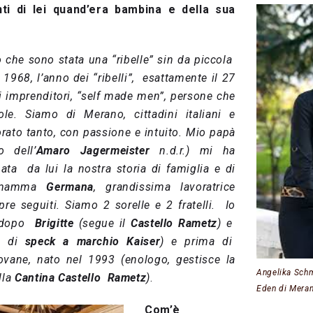
nti di lei quand’era bambina e della sua
 che sono stata una “ribelle” sin da piccola
1968, l’anno dei “ribelli”, esattamente il 27
i imprenditori, “self made men”, persone che
le. Siamo di Merano, cittadini italiani e
ato tanto, con passione e intuito. Mio papà
o dell’
Amaro Jagermeister
n.d.r.) mi ha
ata da lui la nostra storia di famiglia e di
a mamma
Germana
, grandissima lavoratrice
re seguiti. Siamo 2 sorelle e 2 fratelli. Io
a, dopo
Brigitte
(segue il
Castello Rametz
) e
e di
speck a marchio Kaiser
) e prima di
iovane, nato nel 1993 (enologo, gestisce la
Angelika Schmi
lla
Cantina Castello Rametz
)
.
Eden di Mera
Com’è