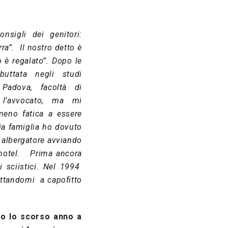
nsigli dei genitori:
rra”. Il nostro detto è
 è regalato”. Dopo le
uttata negli studi
 Padova, facoltà di
e l’avvocato, ma mi
eno fatica a essere
ia famiglia ho dovuto
i albergatore avviando
i hotel. Prima ancora
i sciistici. Nel 1994
buttandomi a capofitto
so lo scorso anno a