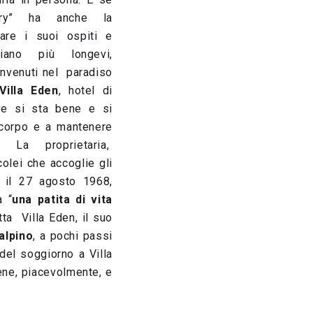
ury” ha anche la
lare i suoi ospiti e
siano più longevi,
nvenuti nel paradiso
Villa Eden
, hotel di
ve si sta bene e si
l corpo e a mantenere
 La proprietaria,
olei che accoglie gli
a il 27 agosto 1968,
a “
una patita di vita
tta Villa Eden, il suo
alpino
, a pochi passi
del soggiorno a Villa
bene, piacevolmente, e