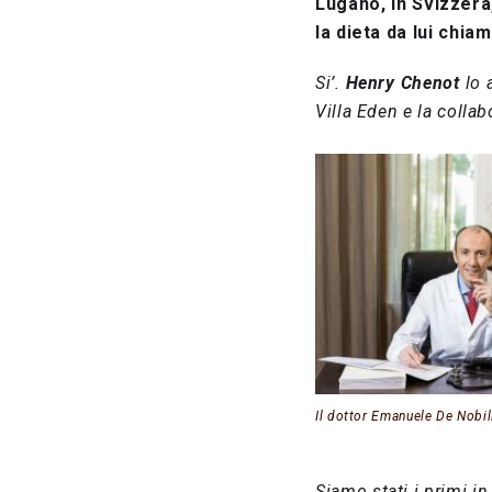
Lugano, in Svizzera
la dieta da lui chi
Si’.
Henry Chenot
lo 
Villa Eden e la colla
Il dottor Emanuele De Nobil
Siamo stati i primi in