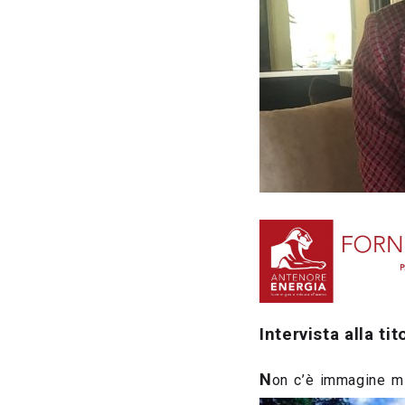
Intervista alla ti
N
on c’è immagine mi