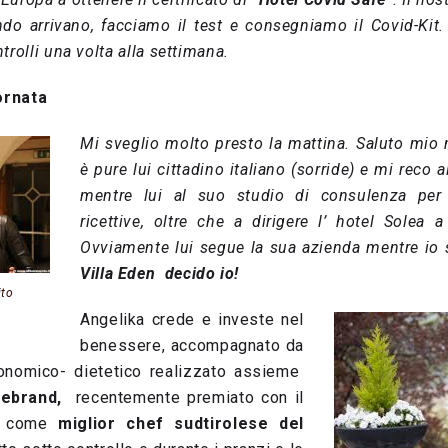
ndo arrivano, facciamo il test e consegniamo il Covid-Kit. 
trolli una volta alla settimana.
iornata
Mi sveglio molto presto la mattina. Saluto mio
è pure lui cittadino italiano (sorride) e mi reco 
mentre lui al suo studio di consulenza per 
ricettive, oltre che a dirigere l’ hotel Solea a
Ovviamente lui segue la sua azienda mentre io
Villa Eden decido io!
ito
Angelika crede e investe nel
benessere, accompagnato da
nomico- dietetico realizzato assieme
llebrand,
recentemente premiato con il
come
miglior chef sudtirolese del