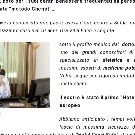
, noto per i suoi centri benessere frequentati da pers
amata “metodo Chenot”…
aveva conosciuto mio padre, aveva il suo centro a Solda ma 
borazione durò per 10 anni. Ora Villa Eden è seguita
sotto il profilo medico dal
dotto
uno dei grandi conoscitori d
specializzato in
dietetica e 
massimi esperti di
medicina pote
Nobili segue con rigoroso metodo
nostri clienti
.
Il vostro è stato il primo “Hot
europeo
i
Abbiamo anticipato i tempi vole
fascia di massima sicurezza da 
 Europa a ottenere il certificato di
“Hotel Covid Safe”
. Il no