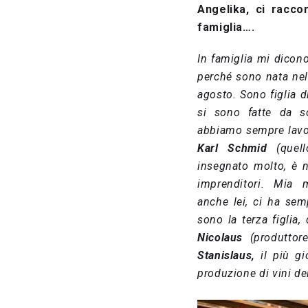
Angelika, ci racco
famiglia….
In famiglia mi dicono
perché sono nata nel 
agosto. Sono figlia d
si sono fatte da so
abbiamo sempre lavor
Karl Schmid
(quell
insegnato molto, è n
imprenditori. Mi
anche lei, ci ha semp
sono la terza figli
Nicolaus
(produttor
Stanislaus,
il più g
produzione di vini de