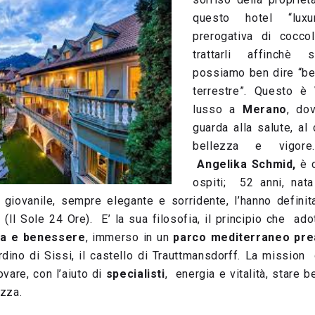
questo hotel “lux
prerogativa di cocco
trattarli affinchè 
possiamo ben dire “be
terrestre”. Questo è
lusso a
Merano
, do
guarda alla salute, a
bellezza e vigore.
Angelika Schmid,
è c
ospiti; 52 anni, nat
 giovanile, sempre elegante e sorridente, l’hanno definit
” (Il Sole 24 Ore). E’ la sua filosofia, il principio che ado
ca e benessere
, immerso in un
parco mediterraneo pre
rdino di Sissi, il castello di Trauttmansdorff. La mission 
ovare, con l’aiuto di
specialisti
, energia e vitalità, stare 
zza.