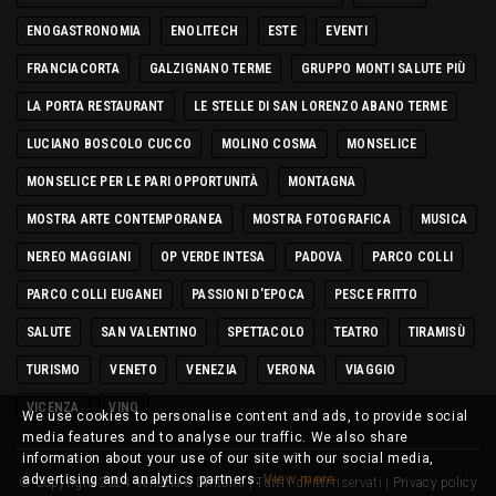
ENOGASTRONOMIA
ENOLITECH
ESTE
EVENTI
FRANCIACORTA
GALZIGNANO TERME
GRUPPO MONTI SALUTE PIÙ
LA PORTA RESTAURANT
LE STELLE DI SAN LORENZO ABANO TERME
LUCIANO BOSCOLO CUCCO
MOLINO COSMA
MONSELICE
MONSELICE PER LE PARI OPPORTUNITÀ
MONTAGNA
MOSTRA ARTE CONTEMPORANEA
MOSTRA FOTOGRAFICA
MUSICA
NEREO MAGGIANI
OP VERDE INTESA
PADOVA
PARCO COLLI
PARCO COLLI EUGANEI
PASSIONI D'EPOCA
PESCE FRITTO
SALUTE
SAN VALENTINO
SPETTACOLO
TEATRO
TIRAMISÙ
TURISMO
VENETO
VENEZIA
VERONA
VIAGGIO
VICENZA
VINO
We use cookies to personalise content and ads, to provide social
media features and to analyse our traffic. We also share
information about your use of our site with our social media,
advertising and analytics partners.
View more
© Copyright 2024 Venezia & Dintorni | Tutti i diritti riservati |
Privacy policy