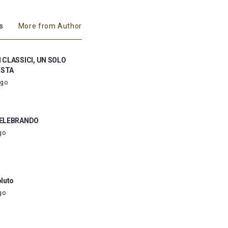
es
More from Author
 CLASSICI, UN SOLO
ISTA
ago
CELEBRANDO
go
luto
go