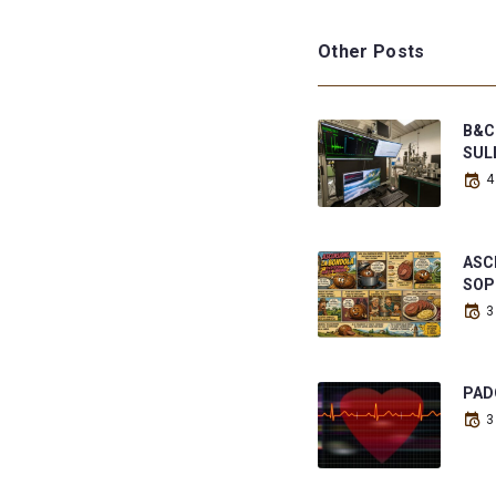
Other Posts
B&C
SUL
4
ASCE
SOP
3
PAD
3