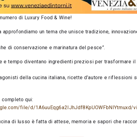
o numero di Luxury Food & Wine!
 approfondiamo un tema che unisce tradizione, innovazione
che di conservazione e marinatura del pesce”.
e e tempo diventano ingredienti preziosi per trasformare il 
agonisti della cucina italiana, ricette d’autore e riflessioni
 completo qui:
google.com/file/d/1A6uuEqg6a2IJhJdf8KpUOWFbNlYtmuxd/v
cina di lusso è fatta di attese, memoria e sapori che raccon