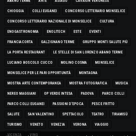
ABANO TERME
ARTE
ASIAGO
CAVAION VERONESE
CHIOGGIA
COLLI EUGANEI
CONCORSO LETTERARIO MONSELICE
CONCORSO LETTERARIO NAZIONALE DI MONSELICE
CULTURA
ENOGASTRONOMIA
ENOLITECH
ESTE
EVENTI
FRANCIACORTA
GALZIGNANO TERME
GRUPPO MONTI SALUTE PIÙ
LA PORTA RESTAURANT
LE STELLE DI SAN LORENZO ABANO TERME
LUCIANO BOSCOLO CUCCO
MOLINO COSMA
MONSELICE
MONSELICE PER LE PARI OPPORTUNITÀ
MONTAGNA
MOSTRA ARTE CONTEMPORANEA
MOSTRA FOTOGRAFICA
MUSICA
NEREO MAGGIANI
OP VERDE INTESA
PADOVA
PARCO COLLI
PARCO COLLI EUGANEI
PASSIONI D'EPOCA
PESCE FRITTO
SALUTE
SAN VALENTINO
SPETTACOLO
TEATRO
TIRAMISÙ
TURISMO
VENETO
VENEZIA
VERONA
VIAGGIO
VICENZA
VINO