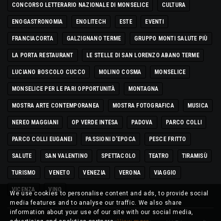
CONCORSO LETTERARIO NAZIONALE DI MONSELICE
CULTURA
ENOGASTRONOMIA
ENOLITECH
ESTE
EVENTI
FRANCIACORTA
GALZIGNANO TERME
GRUPPO MONTI SALUTE PIÙ
LA PORTA RESTAURANT
LE STELLE DI SAN LORENZO ABANO TERME
LUCIANO BOSCOLO CUCCO
MOLINO COSMA
MONSELICE
MONSELICE PER LE PARI OPPORTUNITÀ
MONTAGNA
MOSTRA ARTE CONTEMPORANEA
MOSTRA FOTOGRAFICA
MUSICA
NEREO MAGGIANI
OP VERDE INTESA
PADOVA
PARCO COLLI
PARCO COLLI EUGANEI
PASSIONI D'EPOCA
PESCE FRITTO
SALUTE
SAN VALENTINO
SPETTACOLO
TEATRO
TIRAMISÙ
TURISMO
VENETO
VENEZIA
VERONA
VIAGGIO
VICENZA
VINO
We use cookies to personalise content and ads, to provide social
media features and to analyse our traffic. We also share
information about your use of our site with our social media,