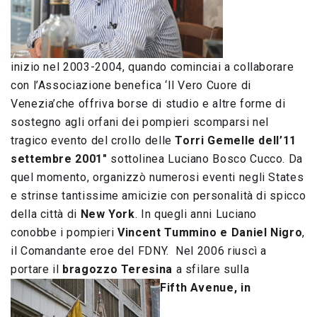
inizio nel 2003-2004, quando cominciai a collaborare
con l’Associazione benefica ‘Il Vero Cuore di
Venezia’che offriva borse di studio e altre forme di
sostegno agli orfani dei pompieri scomparsi nel
tragico evento del crollo delle
Torri Gemelle dell’11
settembre 2001″
sottolinea Luciano Bosco Cucco. Da
quel momento, organizzò numerosi eventi negli States
e strinse tantissime amicizie con personalità di spicco
della città di
New York
. In quegli anni Luciano
conobbe i pompieri
Vincent Tummino e Daniel Nigro
,
il Comandante eroe del FDNY. Nel 2006 riuscì a
portare il
bragozzo Teresina
a sfilare sulla
Fifth Avenue, in