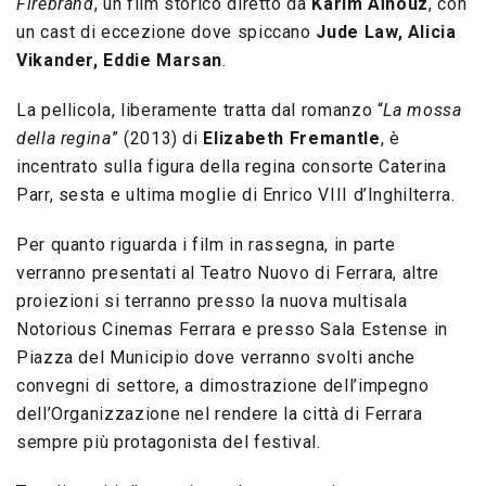
Firebrand
, un film storico diretto da
Karim Aïnouz
, con
un cast di eccezione dove spiccano
Jude Law, Alicia
Vikander, Eddie Marsan
.
La pellicola, liberamente tratta dal romanzo “
La mossa
della regina
” (2013) di
Elizabeth Fremantle
, è
incentrato sulla figura della regina consorte Caterina
Parr, sesta e ultima moglie di Enrico VIII d’Inghilterra.
Per quanto riguarda i film in rassegna, in parte
verranno presentati al Teatro Nuovo di Ferrara, altre
proiezioni si terranno presso la nuova multisala
Notorious Cinemas Ferrara e presso Sala Estense in
Piazza del Municipio dove verranno svolti anche
convegni di settore, a dimostrazione dell’impegno
dell’Organizzazione nel rendere la città di Ferrara
sempre più protagonista del festival.