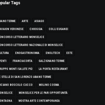
pular Tags
BANO TERME
ARTE
ASIAGO
AVAION VERONESE
CHIOGGIA
COLLI EUGANEI
ONCORSO LETTERARIO MONSELICE
ONCORSO LETTERARIO NAZIONALE DI MONSELICE
ULTURA
ENOGASTRONOMIA
ENOLITECH
ESTE
VENTI
FRANCIACORTA
GALZIGNANO TERME
RUPPO MONTI SALUTE PIÙ
LA PORTA RESTAURANT
E STELLE DI SAN LORENZO ABANO TERME
UCIANO BOSCOLO CUCCO
MOLINO COSMA
ONSELICE
MONSELICE PER LE PARI OPPORTUNITÀ
ONTAGNA
MOSTRA ARTE CONTEMPORANEA