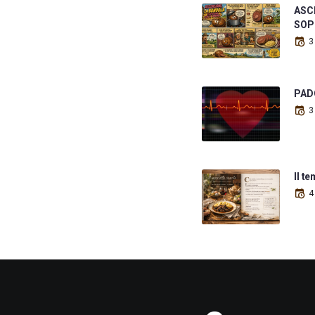
ASCE
SOP
3
PAD
3
Il t
4