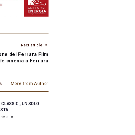
Next article
ione del Ferrara Film
nde cinema a Ferrara
es
More from Author
 CLASSICI, UN SOLO
ISTA
ane ago