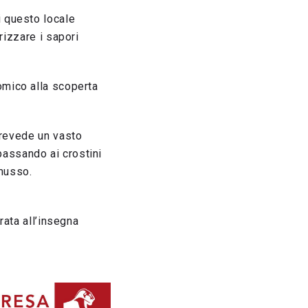
i questo locale
rizzare i sapori
omico alla scoperta
prevede un vasto
passando ai crostini
 musso.
!
rata all’insegna