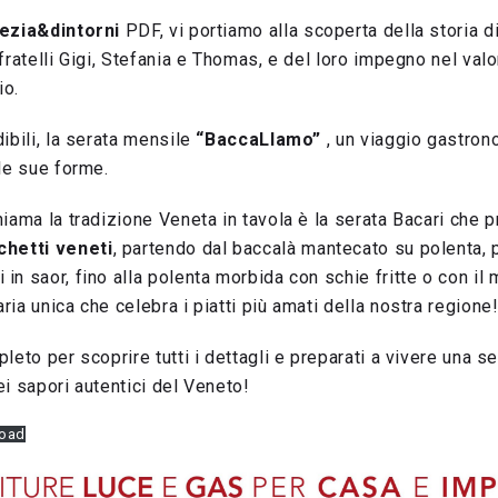
ezia&dintorni
PDF, vi portiamo alla scoperta della storia d
 fratelli Gigi, Stefania e Thomas, e del loro impegno nel valo
io.
dibili, la serata mensile
“BaccaLIamo”
, un viaggio gastron
 le sue forme.
hiama la tradizione Veneta in tavola è la serata Bacari che 
chetti veneti
, partendo dal baccalà mantecato su polenta, 
in saor, fino alla polenta morbida con schie fritte o con il
ria unica che celebra i piatti più amati della nostra regione
pleto per scoprire tutti i dettagli e preparati a vivere una se
ei sapori autentici del Veneto!
oad