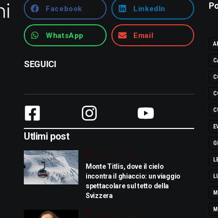
Po
Facebook
LinkedIn
WhatsApp
Email
A
C
SEGUICI
C
C
C
E
Utlimi post
G
Luglio 29, 2026
L
Monte Titlis, dove il cielo
incontra il ghiaccio: un viaggio
L
spettacolare sul tetto della
M
Svizzera
M
Luglio 21, 2026