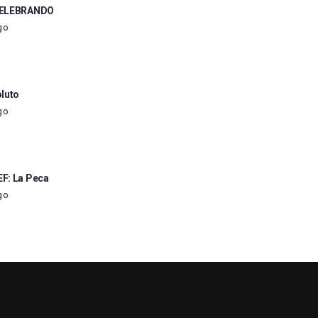
CELEBRANDO
go
luto
go
F: La Peca
go