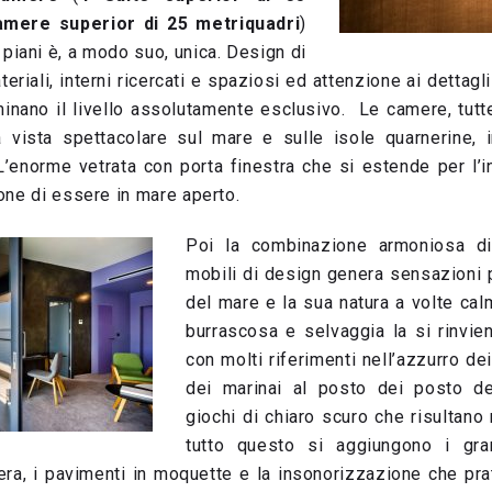
amere superior di 25 metriquadri
)
o piani è, a modo suo, unica. Design di
teriali, interni ricercati e spaziosi ed attenzione ai dettag
inano il livello assolutamente esclusivo. Le camere, tutt
 vista spettacolare sul mare e sulle isole quarnerine, 
 L’enorme vetrata con porta finestra che si estende per l’i
one di essere in mare aperto.
Poi la combinazione armoniosa di 
mobili di design genera sensazioni p
del mare e la sua natura a volte cal
burrascosa e selvaggia la si rinvien
con molti riferimenti nell’azzurro de
dei marinai al posto dei posto d
giochi di chiaro scuro che risultano
tutto questo si aggiungono i gra
era, i pavimenti in moquette e la insonorizzazione che pra