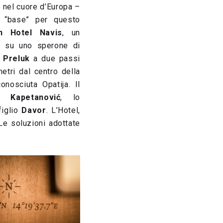
 nel cuore d’Europa –
a “base” per questo
n Hotel Navis
, un
o su uno sperone di
i Preluk
a due passi
metri dal centro della
onosciuta Opatija. Il
) Kapetanović
, lo
figlio
Davor
. L’Hotel,
Le soluzioni adottate