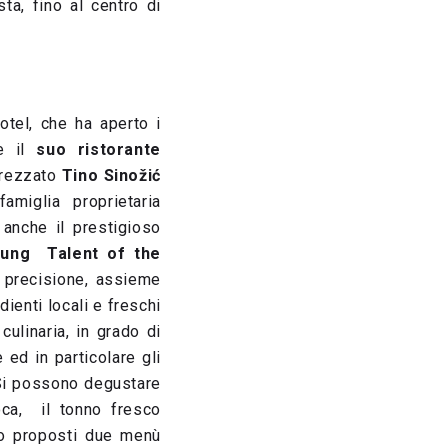
ta, fino al centro di
otel, che ha aperto i
te il
suo ristorante
pprezzato
Tino Sinožić
miglia proprietaria
 anche il prestigioso
oung Talent of the
e precisione, assieme
dienti locali e freschi
culinaria, in grado di
 ed in particolare gli
. Si possono degustare
oca, il tonno fresco
ono proposti due menù