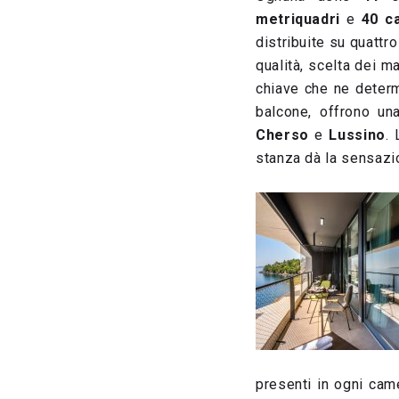
metriquadri
e
40 c
distribuite su quattr
qualità, scelta dei ma
chiave che ne determ
balcone, offrono una
Cherso
e
Lussino
.
stanza dà la sensazi
presenti in ogni cam