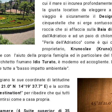
cui il mare si incunea profondamente
la giusta location da eleggere 
viaggio è sicuramente il
Desig
cinquestelle che si erge sontuos
roccia che si affaccia sulla
Baia d
dall’Adriatico e ad un paio di chilo
“Perla dell’Adriatico” come è qui c
proprietario,
Krunoslav (Kruno
e con l’aiuto della propria famiglia ed in particolare del 
architetto fiumano
Idis Turato
, è moderno ed accogliente. 
e tutte a “basso impatto ambientale”.
giano le sue coordinate di latitudine
 21.0” N 14°19’ 37.7” E
) e la scritta
stination!
” per ribadire che qui tutti
ntirsi come a casa propria.
camere
(
4 Suite superior di 35