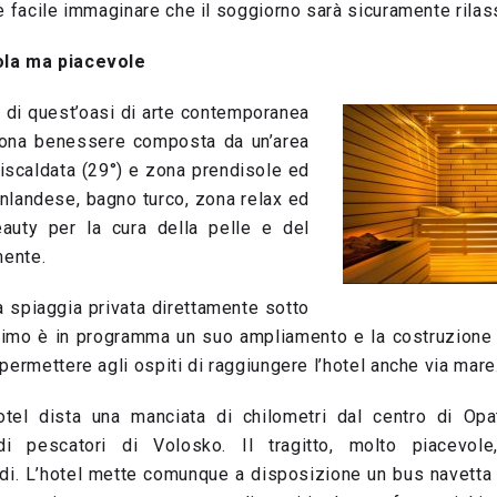
è facile immaginare che il soggiorno sarà sicuramente rilas
ola ma piacevole
tà di quest’oasi di arte contemporanea
zona benessere composta da un’area
riscaldata (29°) e zona prendisole ed
nlandese, bagno turco, zona relax ed
uty per la cura della pelle e del
mente.
a spiaggia privata direttamente sotto
ssimo è in programma un suo ampliamento e la costruzione d
permettere agli ospiti di raggiungere l’hotel anche via mare
otel dista una manciata di chilometri dal centro di Opa
i pescatori di Volosko. Il tragitto, molto piacevole
edi. L’hotel mette comunque a disposizione un bus navetta 