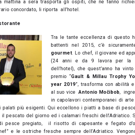
a mattina a sera trasporta gli ospiti, che ne fanno richies
ario concordato, li riporta all’hotel.
istorante
Tra le tante eccellenza di questo h
battenti nel 2015, c’è sicuramen
gourmet
. Lo chef, il giovane ed a
(24 anni e da 9 lavora per la fa
dell’hotel), che quest’anno ha vinto
premio “
Gault & Millau Trophy Y
year 2019
”, trasforma con abilità 
al suo vice
Antonio Močibob
, ingre
in capolavori contemporanei di arte 
palati più esigenti. Qui eccellono i piatti a base di pesce
il pescato del giorno ed i calamari freschi dell’Adriatico
di pesce pregiato, il risotto di capesante e fegato d’
 chef” e le ostriche fresche sempre dell’Adriatico. Veng