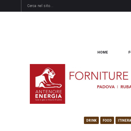
HOME
F
DRINK
FOOD
ITINER