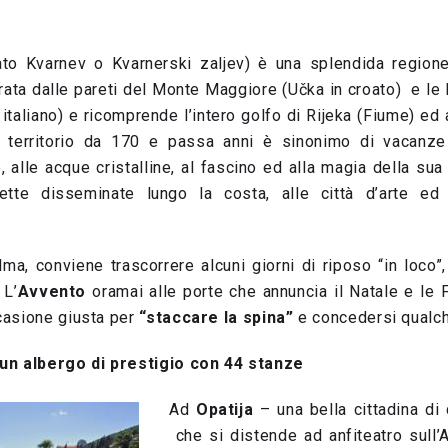
to Kvarnev o Kvarnerski zaljev) è una splendida regione
parata dalle pareti del Monte Maggiore (Učka in croato) e le 
italiano) e ricomprende l’intero golfo di Rijeka (Fiume) ed 
 territorio da 170 e passa anni è sinonimo di vacanz
alle acque cristalline, al fascino ed alla magia della sua
lette disseminate lungo la costa, alle città d’arte ed
ma, conviene trascorrere alcuni giorni di riposo “in loco”
 L’
Avvento
oramai alle porte che annuncia il Natale e le F
casione giusta per
“staccare la spina”
e concedersi qualch
un albergo di prestigio con 44 stanze
Ad
Opatija
– una bella cittadina di 
che si distende ad anfiteatro sull’A