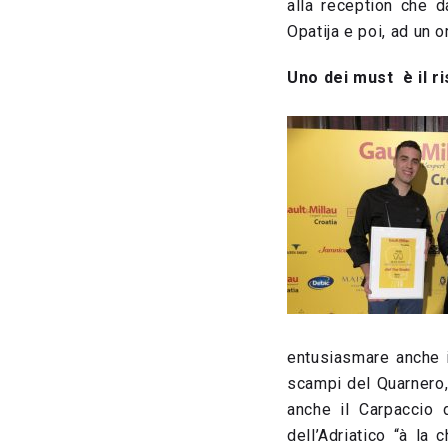
alla reception che d
Opatija e poi, ad un or
Uno dei must è il r
entusiasmare anche i 
scampi del Quarnero, 
anche il Carpaccio 
dell’Adriatico “à la