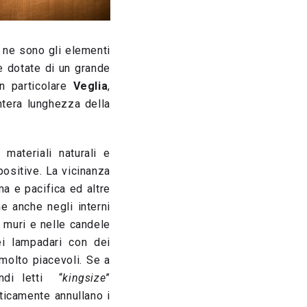
li ne sono gli elementi
e dotate di un grande
in particolare
Veglia
,
ntera lunghezza della
materiali naturali e
ositive. La vicinanza
ma e pacifica ed altre
e anche negli interni
i muri e nelle candele
ei lampadari con dei
 molto piacevoli. Se a
ndi letti “
kingsize
”
ticamente annullano i