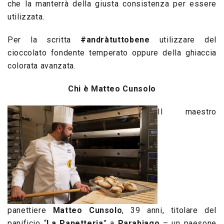
che la manterrà della giusta consistenza per essere
utilizzata.
Per la scritta
#andràtuttobene
utilizzare del
cioccolato fondente temperato oppure della ghiaccia
colorata avanzata.
Chi è Matteo Cunsolo
Il maestro
panettiere
Matteo Cunsolo
, 39 anni, titolare del
panificio “
La Panetteria
” a
Parabiago
– un paesone