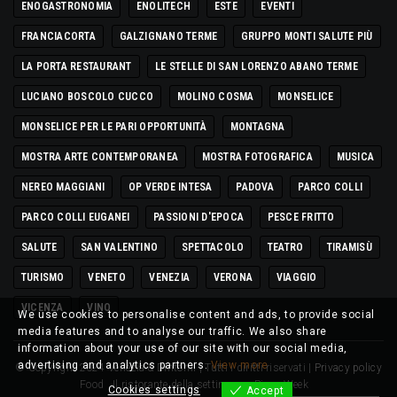
ENOGASTRONOMIA
ENOLITECH
ESTE
EVENTI
FRANCIACORTA
GALZIGNANO TERME
GRUPPO MONTI SALUTE PIÙ
LA PORTA RESTAURANT
LE STELLE DI SAN LORENZO ABANO TERME
LUCIANO BOSCOLO CUCCO
MOLINO COSMA
MONSELICE
MONSELICE PER LE PARI OPPORTUNITÀ
MONTAGNA
MOSTRA ARTE CONTEMPORANEA
MOSTRA FOTOGRAFICA
MUSICA
NEREO MAGGIANI
OP VERDE INTESA
PADOVA
PARCO COLLI
PARCO COLLI EUGANEI
PASSIONI D'EPOCA
PESCE FRITTO
SALUTE
SAN VALENTINO
SPETTACOLO
TEATRO
TIRAMISÙ
TURISMO
VENETO
VENEZIA
VERONA
VIAGGIO
VICENZA
VINO
We use cookies to personalise content and ads, to provide social
media features and to analyse our traffic. We also share
information about your use of our site with our social media,
advertising and analytics partners.
View more
© Copyright 2024 Venezia & Dintorni | Tutti i diritti riservati |
Privacy policy
Food
Il ristorante della settimana
Pizza Week
Cookies settings
Accept