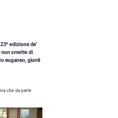
 23ª edizione de’
e non smette di
io euganeo, giunti
iva che da parte