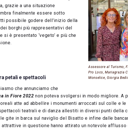
ia, grazie a una situazione
embra finalmente essere sotto
atti possibile godere dell’inizio della
 dei borghi più rappresentativi del
he si è presentato ‘vegeto’ e più che
sione.
Assessore al Turismo, 
Pro Loco, Mariagrazia C
ra petali e spettacoli
Monselice, Giorgia Bedi
usiasmo che annunciamo che
ca in Fiore 2022
non poteva svolgersi in modo migliore. A p
oreali atte ad abbellire i monumenti arroccati sul colle e le
spettacoli teatrali e di danza allestiti in diversi punti della 
le gite in barca sul naviglio del Bisatto e infine dalle banca
attrattive in questione hanno attirato un notevole afflusso d