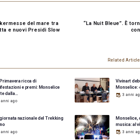
 kermesse del mare tra
“La Nuit Bleue”. È tor
tta e nuovi Presidi Slow
con
Related Articl
Primavera ricca di
Vivinart debu
festazioni e premi: Monselice
Monselice: 
rte dalla…
3 anni a
 anni ago
giornata nazionale del Trekking
Monselice, 
ano
musica: al v
 anni ago
3 anni a