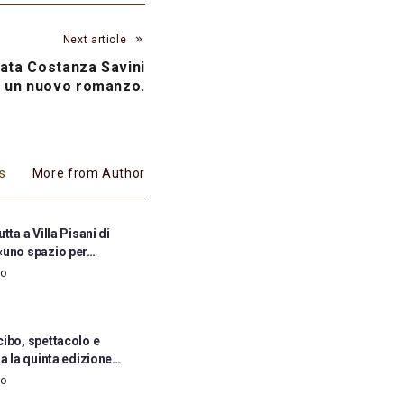
Next article
nata Costanza Savini
 un nuovo romanzo.
es
More from Author
tta a Villa Pisani di
«uno spazio per…
go
cibo, spettacolo e
ia la quinta edizione…
go