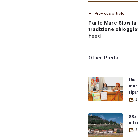
Previous article
Parte Mare Slow la
tradizione chioggio
Food
Other Posts
Una 
mani
ripa
2
XXa 
urb
3