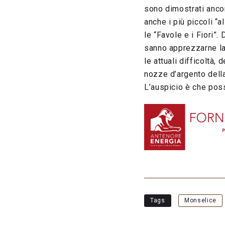
sono dimostrati ancor
anche i più piccoli “
le “Favole e i Fiori”. 
sanno apprezzarne la 
le attuali difficoltà,
nozze d’argento dell
L’auspicio è che pos
Tags
Monselice