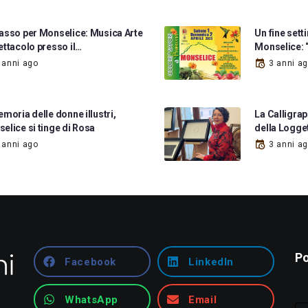
asso per Monselice: Musica Arte
Un fine sett
ettacolo presso il…
Monselice: “
 anni ago
3 anni a
emoria delle donne illustri,
La Calligrap
elice si tinge di Rosa
della Logge
 anni ago
3 anni a
Po
Facebook
LinkedIn
WhatsApp
Email