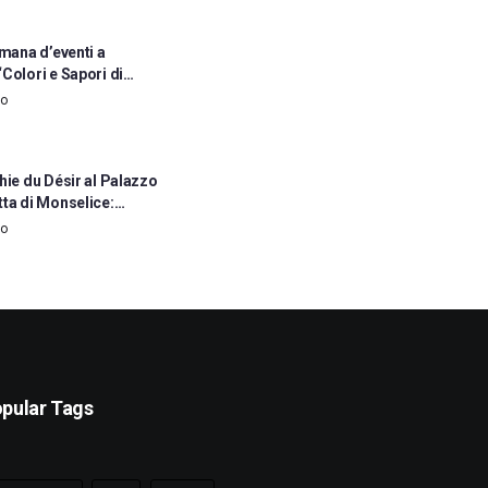
imana d’eventi a
Colori e Sapori di…
go
hie du Désir al Palazzo
tta di Monselice:…
go
pular Tags