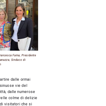
Francesca Fama; Presidente
anazza; Sindaco di
n
artire dalle ormai
 sinuose vie del
città, dalle numerose
relle colme di delizie
i visitatori che si