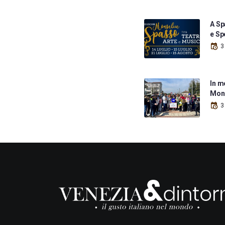
A Sp
e Sp
3
In m
Mons
3