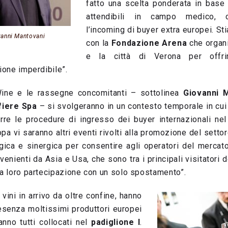
fatto una scelta ponderata in base 
attendibili in campo medico, 
l’incoming di buyer extra europei. St
vanni Mantovani
con la
Fondazione Arena
che organi
e la città di Verona per offrir
zione imperdibile”.
Wine e le rassegne concomitanti – sottolinea
Giovanni 
fiere Spa
– si svolgeranno in un contesto temporale in cui
rre le procedure di ingresso dei buyer internazionali ne
a vi saranno altri eventi rivolti alla promozione del settore 
gica e sinergica per consentire agli operatori del mercato
ovenienti da Asia e Usa, che sono tra i principali visitatori 
la loro partecipazione con un solo spostamento”.
 vini in arrivo da oltre confine, hanno
esenza moltissimi produttori europei
nno tutti collocati nel
padiglione I
.