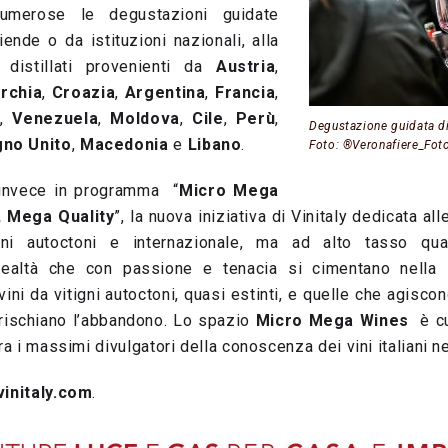
 numerose le degustazioni guidate
ende o da istituzioni nazionali, alla
 distillati provenienti da
Austria
,
rchia
,
Croazia
,
Argentina
,
Francia
,
a
,
Venezuela
,
Moldova
,
Cile
,
Perù
,
Degustazione guidata di
no Unito
,
Macedonia
e
Libano
.
Foto: ®Veronafiere_Fot
invece in programma “
Micro Mega
, Mega Quality
”, la nuova iniziativa di Vinitaly dedicata a
gni autoctoni e internazionale, ma ad alto tasso qualita
realtà che con passione e tenacia si cimentano nella 
vini da vitigni autoctoni, quasi estinti, e quelle che agisco
e rischiano l’abbandono. Lo spazio
Micro Mega Wines
è cu
tra i massimi divulgatori della conoscenza dei vini italiani 
vinitaly.com
.