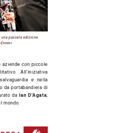
 una passata edizione.
oEnnevi
lle aziende con piccole
tivo. All’iniziativa
salvaguardia e nella
no da portabandiera di
rato da
Ian D’Agata
,
nel mondo.