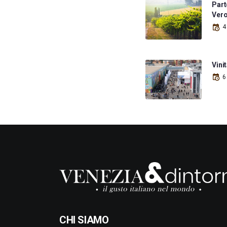
Parte
Vero
4
Vini
6
CHI SIAMO