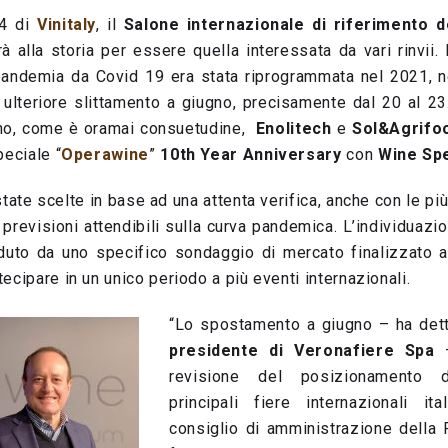
54 di
Vinitaly
, il
Salone internazionale di riferimento dei
à alla storia per essere quella interessata da vari rinvii
pandemia da Covid 19 era stata riprogrammata nel 2021, n
ulteriore slittamento a giugno, precisamente dal 20 al 2
nno, come è oramai consuetudine,
Enolitech
e
Sol&Agrifo
peciale “
Operawine
”
10th Year Anniversary
con
Wine Sp
ate scelte in base ad una attenta verifica, anche con le più 
 previsioni attendibili sulla curva pandemica. L’individuaz
duto da uno specifico sondaggio di mercato finalizzato 
tecipare in un unico periodo a più eventi internazionali.
“Lo spostamento a giugno – ha de
presidente di
Veronafiere Spa
–
revisione del posizionamento d
principali fiere internazionali it
consiglio di amministrazione della 