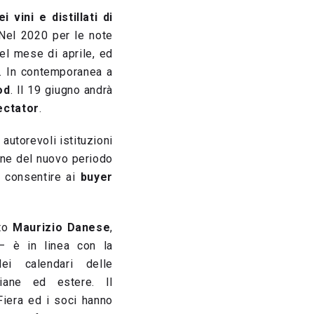
 vini e distillati di
. Nel 2020 per le note
el mese di aprile, ed
3. In contemporanea a
od
. Il 19 giugno andrà
ectator
.
autorevoli istituzioni
ione del nuovo periodo
a consentire ai
buyer
tto
Maurizio Danese
,
 è in linea con la
ei calendari delle
aliane ed estere. Il
Fiera ed i soci hanno