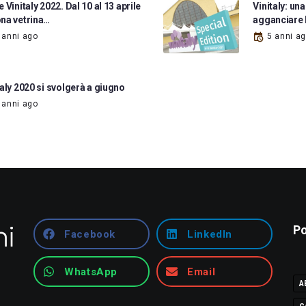
 Vinitaly 2022. Dal 10 al 13 aprile
Vinitaly: un
na vetrina…
agganciare 
 anni ago
5 anni a
taly 2020 si svolgerà a giugno
 anni ago
Po
Facebook
LinkedIn
WhatsApp
Email
A