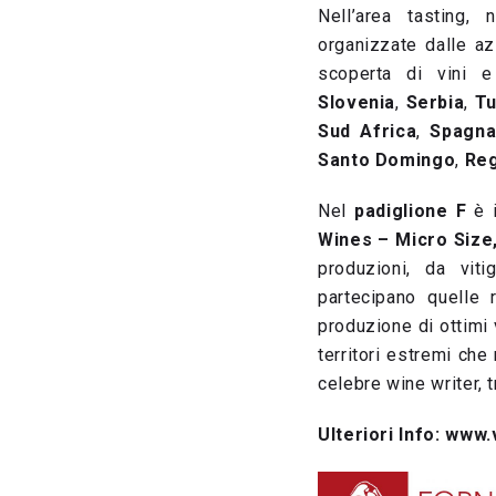
Nell’area tasting,
organizzate dalle azi
scoperta di vini e
Slovenia
,
Serbia
,
Tu
Sud Africa
,
Spagn
Santo Domingo
,
Reg
Nel
padiglione F
è 
Wines – Micro Size
produzioni, da viti
partecipano quelle 
produzione di ottimi 
territori estremi ch
celebre wine writer, 
Ulteriori Info: www.