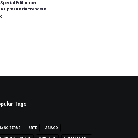
a Special Edition per
la ripresa e riaccendere…
go
pular Tags
BANO TERME
ARTE
ASIAGO