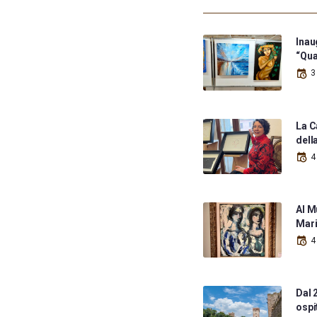
Inau
“Qua
3
La C
dell
4
Al M
Mari
4
Dal 
ospi