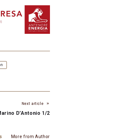
on
Next article
Marino D’Antonio 1/2
es
More from Author