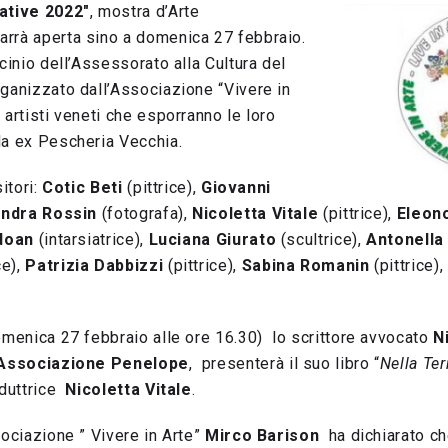
ative 2022″
, mostra d’Arte
rrà aperta sino a domenica 27 febbraio.
ocinio dell’Assessorato alla Cultura del
ganizzato dall’Associazione “Vivere in
artisti veneti che esporranno le loro
la ex Pescheria Vecchia.
sitori:
Cotic Beti
(pittrice),
Giovanni
ndra Rossin
(fotografa),
Nicoletta Vitale
(pittrice),
Eleon
doan
(intarsiatrice),
Luciana Giurato
(scultrice),
Antonella
ce),
Patrizia Dabbizzi
(pittrice),
Sabina Romanin
(pittrice),
omenica 27 febbraio alle ore 16.30) lo scrittore avvocato
N
Associazione Penelope
, presenterà il suo libro “
Nella Ter
nduttrice
Nicoletta Vitale
.
sociazione ” Vivere in Arte”
Mirco Barison
ha dichiarato ch