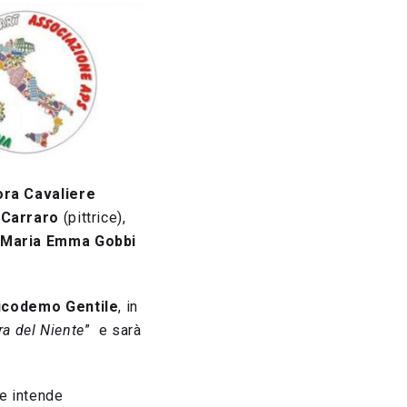
ora Cavaliere
 Carraro
(pittrice),
Maria Emma Gobbi
icodemo Gentile
, in
ra del Niente
” e sarà
e intende