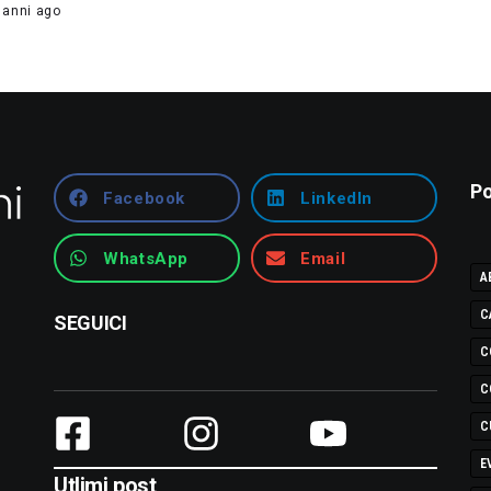
 anni ago
Po
Facebook
LinkedIn
WhatsApp
Email
A
C
SEGUICI
C
C
C
E
Utlimi post