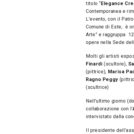
titolo “
Elegance Cre
Contemporanea e rima
L’evento, con il Patr
Comune di Este, è or
Arte” e raggruppa 12 
opere nella Sede del
Molti gli artisti espo
Finardi
(scultore),
Sa
(pittrice),
Marisa Pa
Ragno Peggy
(pittri
(scultrice)
Nell’ultimo giorno (d
collaborazione con l’
intervistato dalla co
Il presidente dell’as