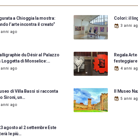
gurata a Chioggia la mostra:
Colori: il l
ndo l’arte incontra il creato”
3 anni a
 anni ago
alligraphie du Désir al Palazzo
Regala Arte 
a Loggetta di Monselice:…
festeggiare 
 anni ago
4 anni a
useo di Villa Bassi si racconta
Il Museo Na
o Sironi, un…
5 anni a
 anni ago
23 agosto al 2 settembre Este
terà le più…