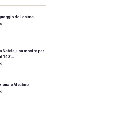
inguaggio dell'anima
go
a Natale, una mostra per
il 140°…
go
zionale Atestino
go