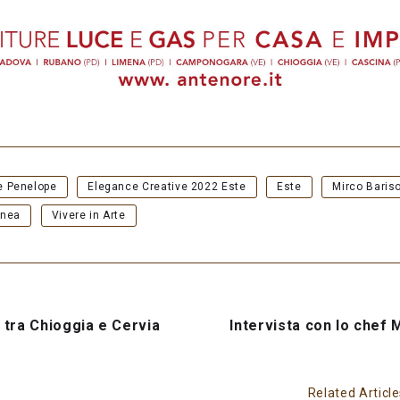
e Penelope
Elegance Creative 2022 Este
Este
Mirco Baris
anea
Vivere in Arte
 tra Chioggia e Cervia
Intervista con lo chef 
Related Articl