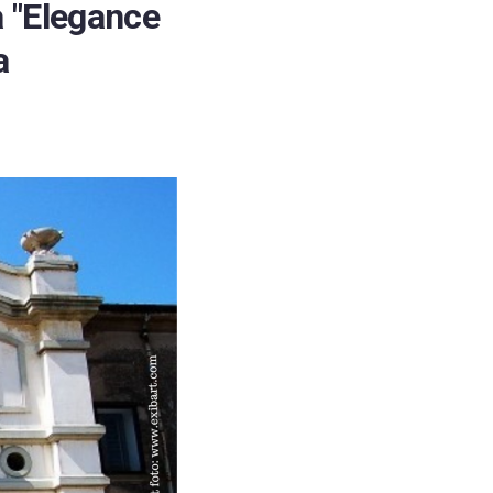
a "Elegance
a