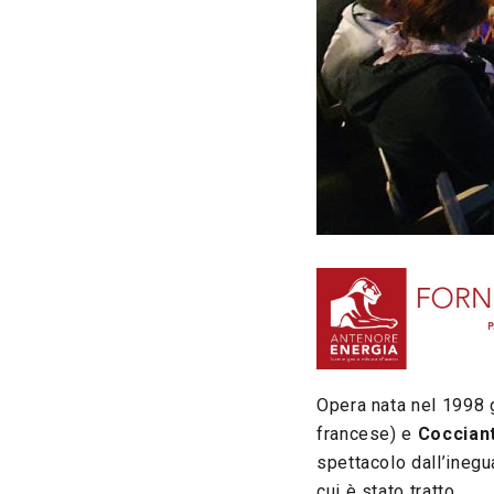
Opera nata nel 1998 g
francese) e
Coccian
spettacolo dall’inegu
cui è stato tratto.