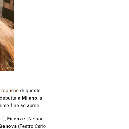
 repliche
di questo
i debutta
a Milano
, al
imo fino ad aprile.
nt),
Firenze
(Nelson
Genova
(Teatro Carlo