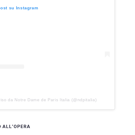
post su Instagram
iso da Notre Dame de Paris Italia (@ndpitalia)
 ALL’OPERA