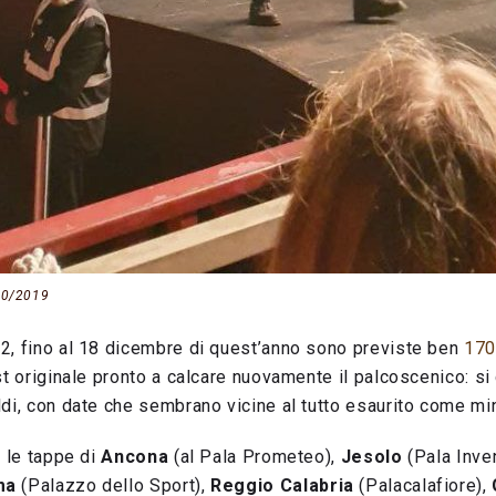
/10/2019
2, fino al 18 dicembre di quest’anno sono previste ben
170
st originale pronto a calcare nuovamente il palcoscenico: s
di, con date che sembrano vicine al tutto esaurito come min
n le tappe di
Ancona
(al Pala Prometeo),
Jesolo
(Pala Inve
ma
(Palazzo dello Sport),
Reggio Calabria
(Palacalafiore),