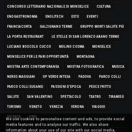
CONCORSO LETTERARIO NAZIONALE DI MONSELICE
CULTURA
ENOGASTRONOMIA
ENOLITECH
ESTE
EVENTI
FRANCIACORTA
GALZIGNANO TERME
GRUPPO MONTI SALUTE PIÙ
LA PORTA RESTAURANT
LE STELLE DI SAN LORENZO ABANO TERME
LUCIANO BOSCOLO CUCCO
MOLINO COSMA
MONSELICE
MONSELICE PER LE PARI OPPORTUNITÀ
MONTAGNA
MOSTRA ARTE CONTEMPORANEA
MOSTRA FOTOGRAFICA
MUSICA
NEREO MAGGIANI
OP VERDE INTESA
PADOVA
PARCO COLLI
PARCO COLLI EUGANEI
PASSIONI D'EPOCA
PESCE FRITTO
SALUTE
SAN VALENTINO
SPETTACOLO
TEATRO
TIRAMISÙ
TURISMO
VENETO
VENEZIA
VERONA
VIAGGIO
VICENZA
VINO
We use cookies to personalise content and ads, to provide social
media features and to analyse our traffic. We also share
information about your use of our site with our social media,