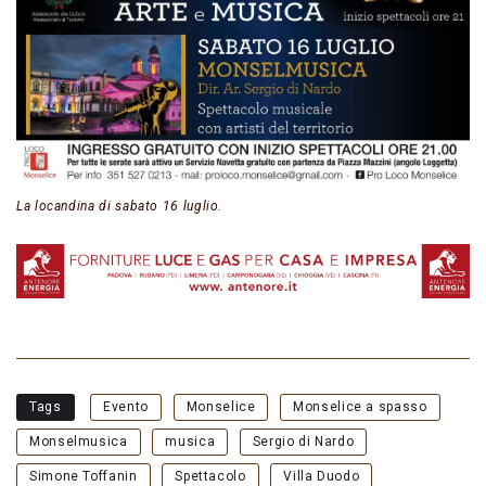
La locandina di sabato 16 luglio.
Tags
Evento
Monselice
Monselice a spasso
Monselmusica
musica
Sergio di Nardo
Simone Toffanin
Spettacolo
Villa Duodo