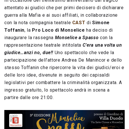
In occasione del trentesimo anniversario dal tragico
attentato ai giudici che per primi decisero di dichiarare
guerra alla Mafia e ai suoi affiliati, in collaborazione
con la nota compagnia teatrale
CAST
di
Simone
Toffanin
, la
Pro Loco di Monselice
ha deciso di
inaugurare la rassegna
Monselice a Spasso
con la
rappresentazione teatrale intitolata
C’era una volta un
giudice…anzi no, due!!
Uno spettacolo che vede la
partecipazione dell’attore Andrea De Manincor e dello
stesso Toffanin che ripercorre la vita dei giudici/eroi e
delle loro idee, divenute in seguito dei capisaldi
legislativi per combattere la criminalità organizzata. A
ingresso gratuito, lo spettacolo andrà in scena a
partire dalle ore 21:00.