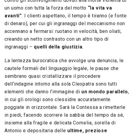
contro gli sconvolgimenti dovuti alla morte violenta di
un uomo con tutta la forza del motto
“la vita va
avanti”
. I clienti aspettano, il tempo è tiranno (e fonte
di denaro), per cui gli ingranaggi del meccanismo non
accennano a fermarsi: ruotano in velocità, ben oliati,
creando un netto contrasto con un altro tipo di
ingranaggi –
quelli della giustizia
.
La lentezza burocratica che avvolge una denuncia, le
cautele formali del linguaggio legale, le pause che
sembrano quasi cristallizzare il procedere
dell’indagine intorno alla sola Cleopatra sono tutti
elementi che danno l’immagine di
un mondo parallelo
,
in cui gli orologi sono clessidre accuratamente
poggiate in orizzontale. Sarà la Contessa a rimetterle
in piedi, facendo scorrere la sabbia del tempo da sé,
insieme alla fragile e delicata Cornelia, sorella di
Antonio e depositaria delle
ultime, preziose