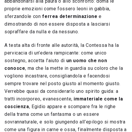
abbandonarsi alla paura o allo sconforto: doma le
proprie emozioni come fossero leoni in gabbia,
sferzandole con
ferrea determinazione
e
dimostrando di non essere disposta a lasciarsi
sopraffare da nulla e da nessuno.
A testa alta di fronte alle autorità, la Contessa ha la
pervicacia di un’edera rampicante: come unico
sostegno, accetta l’aiuto di
un uomo che non
conosce
, ma che la mette in guardia su coloro che la
vogliono incastrare, consigliandola e facendosi
sempre trovare nel posto giusto al momento giusto.
Verrebbe quasi da considerarlo uno spirito guida: a
tratti incorporeo, evanescente,
immateriale come la
coscienza
, Egidio appare e scompare fra le righe
della trama come un fantasma o un essere
sovrannaturale, e solo giungendo all’epilogo si mostra
come una figura in carne e ossa, finalmente disposta a