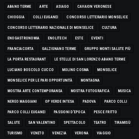
ABANO TERME
ARTE
ASIAGO
CAVAION VERONESE
CHIOGGIA
COLLI EUGANEI
CONCORSO LETTERARIO MONSELICE
CONCORSO LETTERARIO NAZIONALE DI MONSELICE
CULTURA
ENOGASTRONOMIA
ENOLITECH
ESTE
EVENTI
FRANCIACORTA
GALZIGNANO TERME
GRUPPO MONTI SALUTE PIÙ
LA PORTA RESTAURANT
LE STELLE DI SAN LORENZO ABANO TERME
LUCIANO BOSCOLO CUCCO
MOLINO COSMA
MONSELICE
MONSELICE PER LE PARI OPPORTUNITÀ
MONTAGNA
MOSTRA ARTE CONTEMPORANEA
MOSTRA FOTOGRAFICA
MUSICA
NEREO MAGGIANI
OP VERDE INTESA
PADOVA
PARCO COLLI
PARCO COLLI EUGANEI
PASSIONI D'EPOCA
PESCE FRITTO
SALUTE
SAN VALENTINO
SPETTACOLO
TEATRO
TIRAMISÙ
TURISMO
VENETO
VENEZIA
VERONA
VIAGGIO